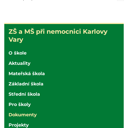
ZŠ
ZŠ a MŠ při nemocnici Karlovy
a
Vary
MŠ
při
O škole
nemocnici
Aktuality
Karlovy
Vary
Mateřská škola
Základní škola
Střední škola
Pro školy
Dokumenty
Projekty