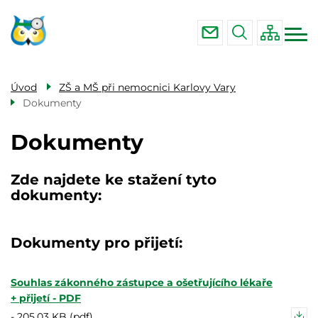
Menu
Přejít
ZŠ a MŠ při nemocnici Karlovy Vary
navigace
k
ZŠ a MŠ při Lázeňské léčebně Mánes
hlavnímu
Karlovy Vary
obsahu
ZŠ a MŠ při Léčebných lázních Lázně
Úvod
ZŠ a MŠ při nemocnici Karlovy Vary
Kynžvart
Dokumenty
Dokumenty
Zde najdete ke stažení tyto
dokumenty:
Dokumenty pro přijetí:
Souhlas zákonného zástupce a ošetřujícího lékaře
+ přijetí - PDF
-
205.03 KB (pdf)