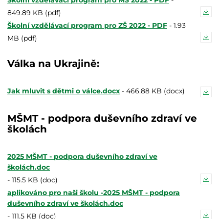
Školní vzdělávací program pro MŠ 2022 - PDF
-
849.89 KB (pdf)
Školní vzdělávací program pro ZŠ 2022 - PDF
-
1.93
MB (pdf)
Válka na Ukrajině:
Jak mluvit s dětmi o válce.docx
-
466.88 KB (docx)
MŠMT - podpora duševního zdraví ve
školách
2025 MŠMT - podpora duševního zdraví ve
školách.doc
-
115.5 KB (doc)
aplikováno pro naši školu -2025 MŠMT - podpora
duševního zdraví ve školách.doc
-
111.5 KB (doc)