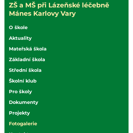
ZŠ
ZŠ a MŠ při Lázeňské léčebně
a
Mánes Karlovy Vary
MŠ
při
O škole
nemocnici
Aktuality
Karlovy
Vary
Mateřská škola
Základní škola
Střední škola
Školní klub
Pro školy
Dokumenty
Projekty
Fotogalerie