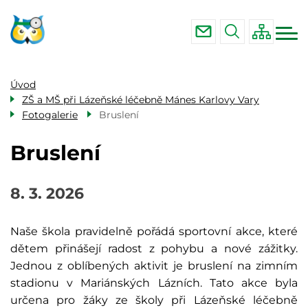
Menu
Přejít
ZŠ a MŠ při nemocnici Karlovy Vary
navigace
k
ZŠ a MŠ při Lázeňské léčebně Mánes
hlavnímu
Karlovy Vary
obsahu
ZŠ a MŠ při Léčebných lázních Lázně
Úvod
Kynžvart
ZŠ a MŠ při Lázeňské léčebně Mánes Karlovy Vary
Fotogalerie
Bruslení
Bruslení
8. 3. 2026
Naše škola pravidelně pořádá sportovní akce, které
dětem přinášejí radost z pohybu a nové zážitky.
Jednou z oblíbených aktivit je bruslení na zimním
stadionu v Mariánských Lázních. Tato akce byla
určena pro žáky ze školy při Lázeňské léčebně