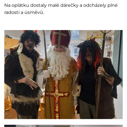
Na oplátku dostaly malé dárečky a odcházely plné
radosti a úsměvů.