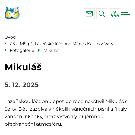
Menu
Přejít
ZŠ a MŠ při nemocnici Karlovy Vary
navigace
k
ZŠ a MŠ při Lázeňské léčebně Mánes
hlavnímu
Karlovy Vary
obsahu
ZŠ a MŠ při Léčebných lázních Lázně
Úvod
Kynžvart
ZŠ a MŠ při Lázeňské léčebně Mánes Karlovy Vary
Fotogalerie
Mikuláš
Mikuláš
5. 12. 2025
Lázeňskou léčebnu opět po roce navštívil Mikuláš s
čerty. Děti zazpívaly několik vánočních písní a říkaly
vánoční říkanky, čímž vytvořily příjemnou
předvánoční atmosféru.