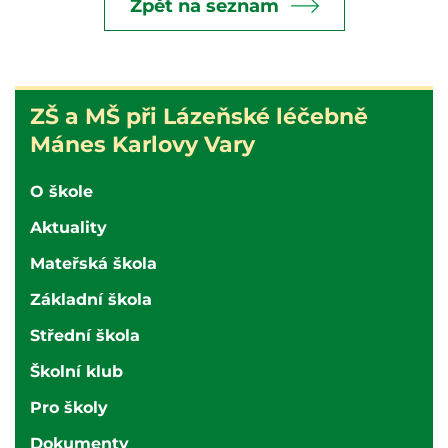
Zpět na seznam
ZŠ
ZŠ a MŠ při Lázeňské léčebně
a
Mánes Karlovy Vary
MŠ
při
O škole
nemocnici
Aktuality
Karlovy
Vary
Mateřská škola
Základní škola
Střední škola
Školní klub
Pro školy
Dokumenty