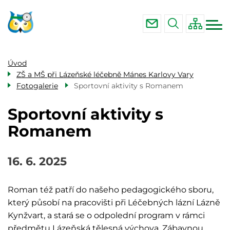
Menu
Přejít
ZŠ a MŠ při nemocnici Karlovy Vary
navigace
k
ZŠ a MŠ při Lázeňské léčebně Mánes
hlavnímu
Karlovy Vary
obsahu
ZŠ a MŠ při Léčebných lázních Lázně
Úvod
Kynžvart
ZŠ a MŠ při Lázeňské léčebně Mánes Karlovy Vary
Fotogalerie
Sportovní aktivity s Romanem
Sportovní aktivity s
Romanem
16. 6. 2025
Roman též patří do našeho pedagogického sboru,
který působí na pracovišti při Léčebných lázní Lázně
Kynžvart, a stará se o odpolední program v rámci
předmětu Lázeňská tělesná výchova. Zábavnou