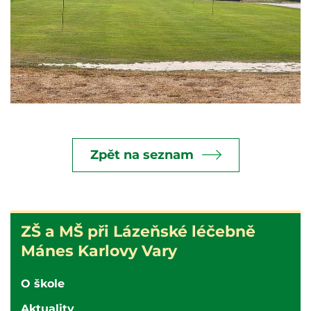
Zpět na seznam
ZŠ
ZŠ a MŠ při Lázeňské léčebně
a
Mánes Karlovy Vary
MŠ
při
O škole
nemocnici
Aktuality