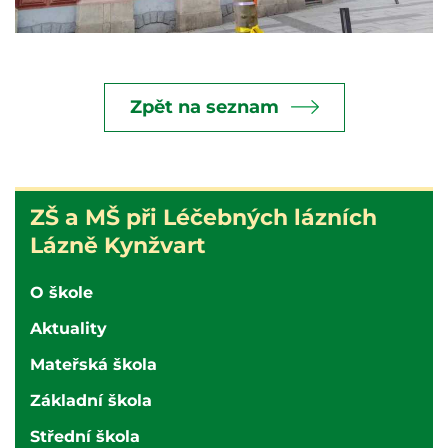
Zpět na seznam
ZŠ
ZŠ a MŠ při Léčebných lázních
a
Lázně Kynžvart
MŠ
při
O škole
nemocnici
Aktuality
Karlovy
Vary
Mateřská škola
Základní škola
Střední škola