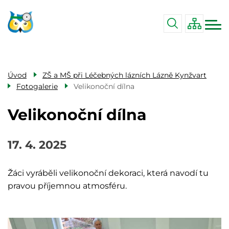
Menu
Přejít
ZŠ a MŠ při nemocnici Karlovy Vary
navigace
k
ZŠ a MŠ při Lázeňské léčebně Mánes
hlavnímu
Karlovy Vary
obsahu
ZŠ a MŠ při Léčebných lázních Lázně
xxx
Kynžvart
Úvod
ZŠ a MŠ při Léčebných lázních Lázně Kynžvart
Fotogalerie
Velikonoční dílna
Velikonoční dílna
17. 4. 2025
Žáci vyráběli velikonoční dekoraci, která navodí tu
pravou příjemnou atmosféru.